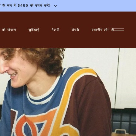
 छूट के रूप में $450 की बचत करें!
ल की योज़ना
सुविधाएं
गैलरी
संपर्क
स्थानीय लोग ही