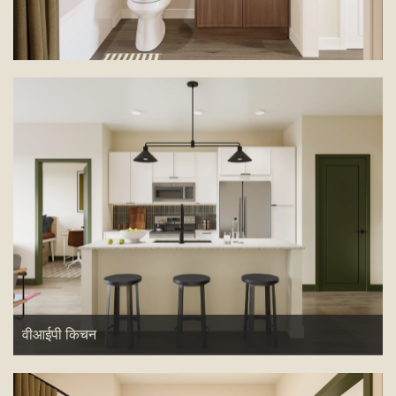
वीआईपी किचन