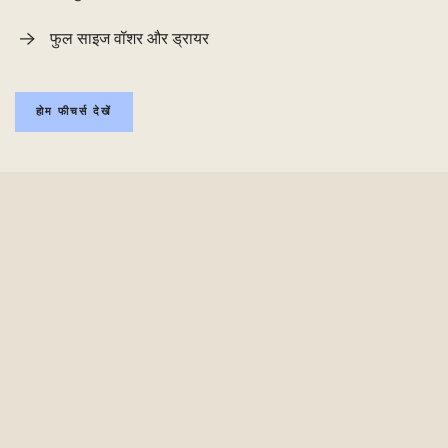
फुल साइज वॉशर और ड्रायर
होम फीचर्स देखें