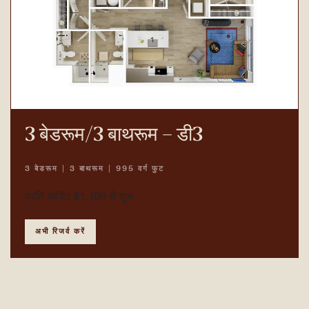
3 बेडरूम/3 बाथरूम – डी3
3 बेडरूम | 3 बाथरूम | 995 वर्ग फुट
प्रति व्यक्ति $1,109 से शुरू
अभी रिजर्व करें