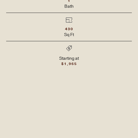
1
Bath
430
平面图
Sq Ft
Starting at
$1,965
寻找您的理想空间
RESERVE NOW
在德尔马街的LOCAL公寓，我们提供精心设计的多种户型方
案，满足您的生活方式需求。您可选择现代风格的单间公