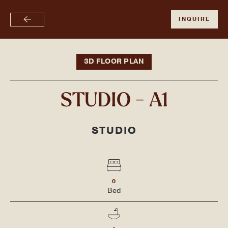
限时闪购！活动期间，签约即可获赠礼品卡、享受停车费半价优惠，并
INQUIRE
跳
免除450美元签约费！
至
主
要
3D FLOOR PLAN
内
容
STUDIO - A1
STUDIO
0
Bed