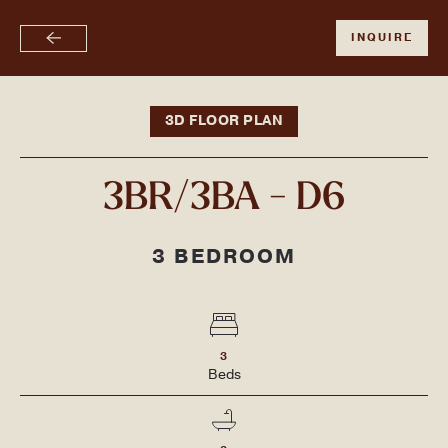
限时闪购！活动期间，签约即可获赠礼品卡、享受停车费半价优惠，并
INQUIRE
跳
免除450美元签约费！
至
主
要
3D FLOOR PLAN
内
容
3BR/3BA - D6
3 BEDROOM
3
Bed
s