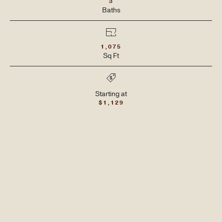
3
Bath
s
1,075
Sq Ft
保持优雅
Starting at
$1,129
随时掌握资讯
RESERVE NOW
2026年秋季即将推出
观看社区视频